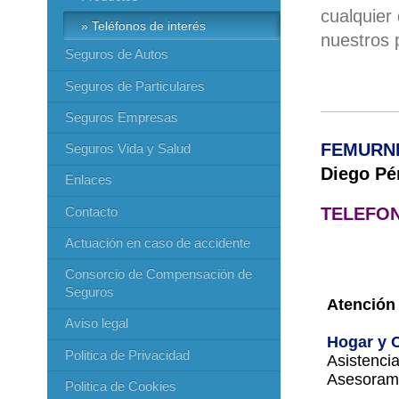
cualquier
Teléfonos de interés
nuestros 
Seguros de Autos
Seguros de Particulares
Seguros Empresas
FEMURNI
Seguros Vida y Salud
Diego Pér
Enlaces
Contacto
TELEFON
Actuación en caso de accidente
Consorcio de Compensación de
Seguros
Atención 
Aviso legal
Hogar y 
Politica de Privacidad
Asistencia
Asesorami
Politica de Cookies