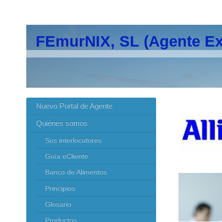
FEmurNIX, SL (Agente Ex
Nuevo Portal de Agente
Quiénes somos
Sus interlocutores
Guía eCliente
Banco de Alimentos
Principios
Glosario
Productos